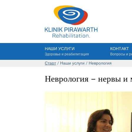
Открыть
меню
НАШИ УСЛУГИ
КОНТАКТ
Здоровье и реабилитация
Вопросы и р
Старт
/
Наши услуги
/
Неврология
Неврология – нервы и 