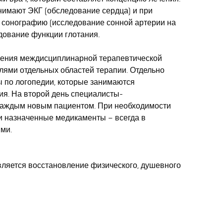
нимают
ЭКГ
(обследование сердца) и при
 сонографию
(исследование сонной артерии на
дование функции глотания.
ения междисциплинарной терапевтической
елями отдельных областей терапии. Отдельно
ы по
логопедии
, которые занимаются
ия.
На второй день
специалисты-
каждым новым пациентом. При необходимости
и назначенные медикаменты – всегда в
ими.
вляется восстановление физического, душевного