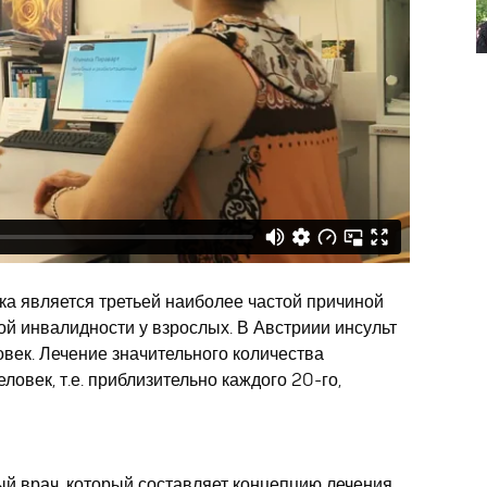
ка является третьей наиболее частой причиной
ой инвалидности у взрослых. В Австриии инсульт
век. Лечение значительного количества
ловек, т.е. приблизительно каждого 20-го,
ый врач
, который составляет концепцию лечения.