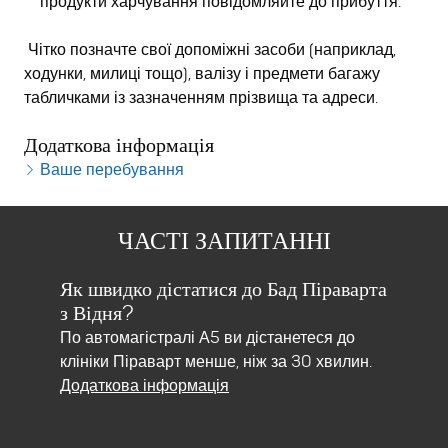
продукти харчування повідомляйте до прибуття.
Чітко позначте свої допоміжні засоби (наприклад,
ходунки, милиці тощо), валізу і предмети багажу
табличками із зазначенням прізвища та адреси.
Додаткова інформація
Ваше перебування
ЧАСТІ ЗАПИТАННІ
ніку
Як швидко дістатися до Бад Піраварта
Що 
з Відня?
на 
ним.
По автомагістралі А5 ви дістанетеся до
Ліку
клініки Піраварт менше, ніж за 30 хвилин.
Для 
ок
Додаткова інформація
приг
для 
Дода