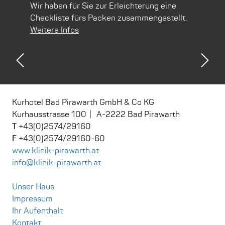
al 30
Wir haben für Sie zur Erleichterung eine
öste
e
Checkliste fürs Packen zusammengestellt.
und 
Weitere Infos
Weit
Previous
Nex
Kurhotel Bad Pirawarth GmbH & Co KG
Kurhausstrasse 100
A
-
2222
Bad Pirawarth
+43(0)2574/29160
+43(0)2574/29160-60
www.klinik-pirawarth.at
info@klinik-pirawarth.at
Unser Haus
Impressum
Ihr Aufenthalt
Kontakt