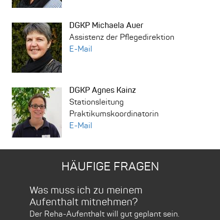
DGKP Michaela Auer
Assistenz der Pflegedirektion
E-Mail
DGKP Agnes Kainz
Stationsleitung
Praktikumskoordinatorin
E-Mail
HÄUFIGE FRAGEN
Was muss ich zu meinem
Übe
Aufenthalt mitnehmen?
Auf
Der Reha-Aufenthalt will gut geplant sein.
Unse