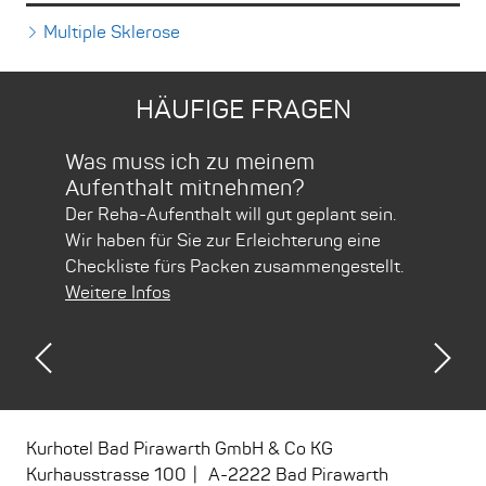
Multiple Sklerose
HÄUFIGE FRAGEN
Was muss ich zu meinem
Übe
Aufenthalt mitnehmen?
Auf
Der Reha-Aufenthalt will gut geplant sein.
Unse
al 30
Wir haben für Sie zur Erleichterung eine
öste
e
Checkliste fürs Packen zusammengestellt.
und 
Weitere Infos
Weit
Previous
Nex
Kurhotel Bad Pirawarth GmbH & Co KG
Kurhausstrasse 100
A
-
2222
Bad Pirawarth